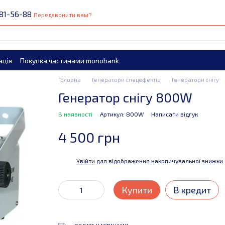
81-56-88
Передзвонити вам?
ація
Покупка частинами monobank
Головна
Генератори спецефектів
Генератори снігу
Генератор снігу 800W
В наявності
Артикул: 800W
Написати відгук
4 500 грн
Увійти
для відображення накопичувальної знижки
%
Купити
В кредит