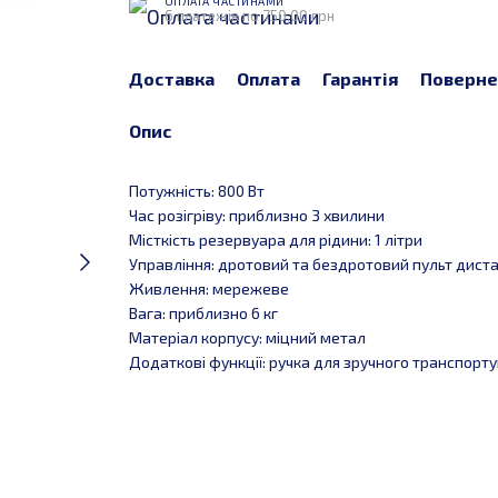
ОПЛАТА ЧАСТИНАМИ
6 платежів по 750.00 грн
Доставка
Оплата
Гарантія
Поверне
Опис
Потужність: 800 Вт
Час розігріву: приблизно 3 хвилини
Місткість резервуара для рідини: 1 літри
Управління: дротовий та бездротовий пульт дист
Живлення: мережеве
Вага: приблизно 6 кг
Матеріал корпусу: міцний метал
Додаткові функції: ручка для зручного транспорт