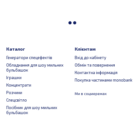
Каталог
Клієнтам
Генератори спецефектів
Вхід до кабінету
Обладнання для шоу мильних
Обмін та повернення
бульбашок
Контактна інформація
Іграшки
Покупка частинами monobank
Концентрати
Розчини
Ми в соцмережах
Спецсвітло
Посібник для шоу мильних
бульбашок