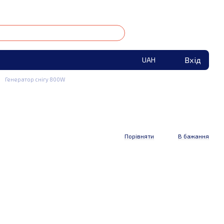
Вхід
UAH
Генератор снігу 800W
Порівняти
В бажання