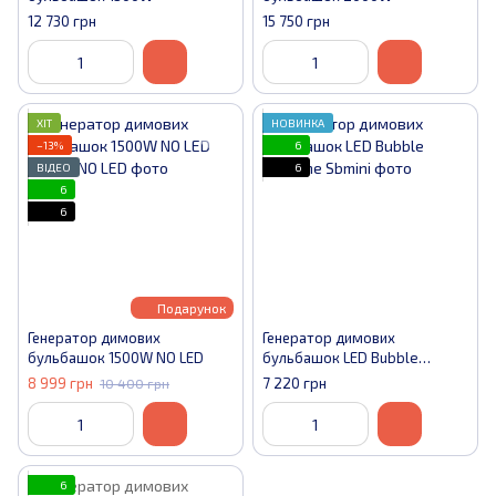
12 730 грн
15 750 грн
ХІТ
НОВИНКА
−13%
6
ВІДЕО
6
6
6
Подарунок
Генератор димових
Генератор димових
бульбашок 1500W NO LED
бульбашок LED Bubble
Machine
8 999 грн
7 220 грн
10 400 грн
6