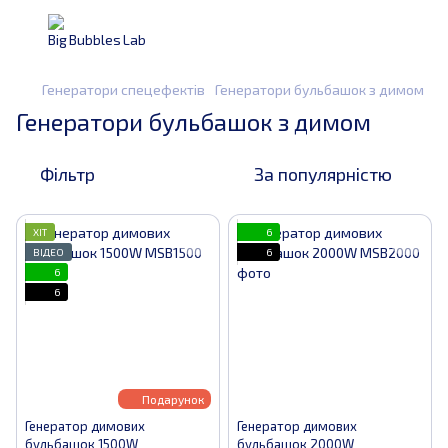
Генератори спецефектів
Генератори бульбашок з димом
Генератори бульбашок з димом
Фільтр
За популярністю
ХІТ
6
ВІДЕО
6
6
6
Подарунок
Генератор димових
Генератор димових
бульбашок 1500W
бульбашок 2000W