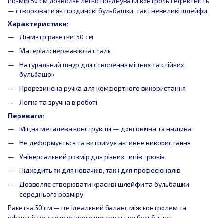
Розмір 50 см дозволяє легко поєднувати контроль і ефектність
— створювати як поодинокі бульбашки, так і невеликі шлейфи.
Характеристики:
Діаметр ракетки: 50 см
Матеріал: нержавіюча сталь
Натуральний шнур для створення міцних та стійких
бульбашок
Прорезинена ручка для комфортного використання
Легка та зручна в роботі
Переваги:
Міцна металева конструкція — довговічна та надійна
Не деформується та витримує активне використання
Універсальний розмір для різних типів трюків
Підходить як для новачків, так і для професіоналів
Дозволяє створювати красиві шлейфи та бульбашки
середнього розміру
Ракетка 50 см — це ідеальний баланс між контролем та
ефектністю для яскравого шоу мильних бульбашок.