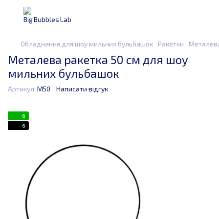
Обладнання для шоу мильних бульбашок
Ракетки
Металева
Металева ракетка 50 см для шоу
мильних бульбашок
Артикул:
М50
Написати відгук
6
6