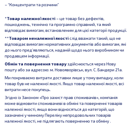
– “Концентрати та розчини”
*
Товар належної якості
– це товар без дефектів,
пошкоджень, технічно та програмно справний, та який
відповідає вимогам, встановленим для цієї категорії продукції.
**
Товаром неналежної якості
слід вважати такий, що не
відповідає вимогам нормативних документів або вимогам, які
до нього пред’являються, наданій щодо нього виробником чи
продавцем інформації.
Обмін та повернення товару
здійснюється через Нову
пошту або за адресою: м. Новояворівськ, вул. С. Бандери 21а.
Ми покриваємо витрати доставки лише у тому випадку, коли
товар був не належної якості. Якщо товар належної якості, всі
витрати несе покупець.
Згідно із Законом «Про захист прав споживачів», компанія
може відмовити споживачеві в обміні та поверненні товарів
належної якості, якщо вони відносяться до категорій, що
зазначені у чинному Переліку непродовольчих товарів
належної якості, не підлягають поверненню та обміну .