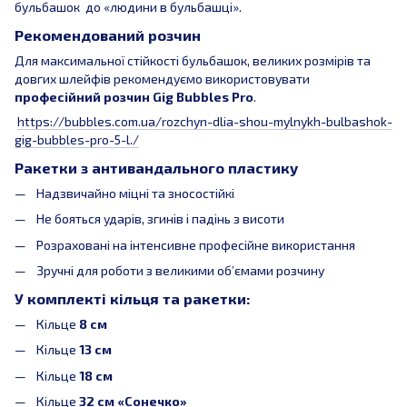
бульбашок до «людини в бульбашці».
Рекомендований розчин
Для максимальної стійкості бульбашок, великих розмірів та
довгих шлейфів рекомендуємо використовувати
професійний розчин Gig Bubbles Pro
.
https://bubbles.com.ua/rozchyn-dlia-shou-mylnykh-bulbashok-
gig-bubbles-pro-5-l./
Ракетки з антивандального пластику
Надзвичайно міцні та зносостійкі
Не бояться ударів, згинів і падінь з висоти
Розраховані на інтенсивне професійне використання
Зручні для роботи з великими обʼємами розчину
У комплекті кільця та ракетки:
Кільце
8 см
Кільце
13 см
Кільце
18 см
Кільце
32 см «Сонечко»