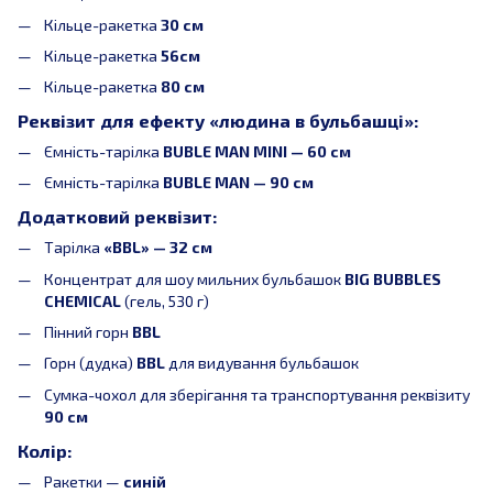
Кільце-ракетка
30 см
Кільце-ракетка
56см
Кільце-ракетка
80 см
Реквізит для ефекту «людина в бульбашці»:
Ємність-тарілка
BUBLE MAN MINI — 60 см
Ємність-тарілка
BUBLE MAN — 90 см
Додатковий реквізит:
Тарілка
«BBL» — 32 см
Концентрат для шоу мильних бульбашок
BIG BUBBLES
CHEMICAL
(гель, 530 г)
Пінний горн
BBL
Горн (дудка)
BBL
для видування бульбашок
Сумка-чохол для зберігання та транспортування реквізиту
90 см
Колір:
Ракетки —
синій