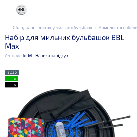
Обладнання для шоу мильних бульбашок
Комплектні набор
Набір для мильних бульбашок BBL
Max
Артикул:
kitM
Написати відгук
ВІДЕО
6
6