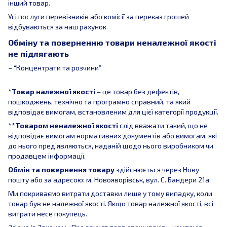
інший товар.
Усі послуги перевізників або комісії за переказ грошей
відбуваються за наш рахунок
Обміну та поверненню товари неналежної якості
не підлягають
– “Концентрати та розчини”
*
Товар належної якості
– це товар без дефектів,
пошкоджень, технічно та програмно справний, та який
відповідає вимогам, встановленим для цієї категорії продукції.
**
Товаром неналежної якості
слід вважати такий, що не
відповідає вимогам нормативних документів або вимогам, які
до нього пред’являються, наданій щодо нього виробником чи
продавцем інформації.
Обмін та повернення товару
здійснюється через Нову
пошту або за адресою: м. Новояворівськ, вул. С. Бандери 21а.
Ми покриваємо витрати доставки лише у тому випадку, коли
товар був не належної якості. Якщо товар належної якості, всі
витрати несе покупець.