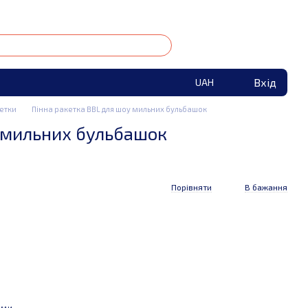
Вхід
UAH
етки
Пінна ракетка BBL для шоу мильних бульбашок
у мильних бульбашок
Порівняти
В бажання