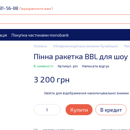
81-56-88
Передзвонити вам?
ація
Покупка частинами monobank
Головна
Обладнання для шоу мильних бульбашок
Рак
Пінна ракетка BBL для шо
В наявності
Артикул: pin
Написати відгук
3 200 грн
Увійти
для відображення накопичувальної знижки
%
Купити
В кредит