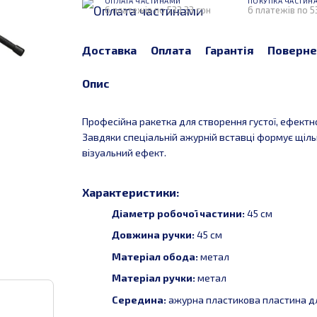
ОПЛАТА ЧАСТИНАМИ
ПОКУПКА ЧАСТИН
6 платежів по 533.33 грн
6 платежів по 5
Доставка
Оплата
Гарантія
Поверне
Опис
Професійна ракетка для створення густої, ефектної
Завдяки спеціальній ажурній вставці формує щіл
візуальний ефект.
Характеристики:
Діаметр робочої частини:
45 см
Довжина ручки:
45 см
Матеріал обода:
метал
Матеріал ручки:
метал
Середина:
ажурна пластикова пластина дл