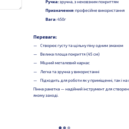
Ручка:
зручна, з нековзким покриттям
Призначення:
професійне використання
Вага:
450г
Переваги:
Створює густу та щільну піну одним змахом
Велика площа покриття (45 см)
Міцний металевий каркас
Легка та зручна у використанні
Підходить для роботи як у приміщенні, так і на
Пінна ракетка — надійний інструмент для створен
якому заході.