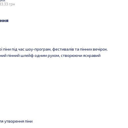
АМИ
33.33 грн
ння
 піни під час шоу-програм, фестивалів та пінних вечірок.
ьний пінний шлейф одним рухом, створюючи яскравий
я утворення піни