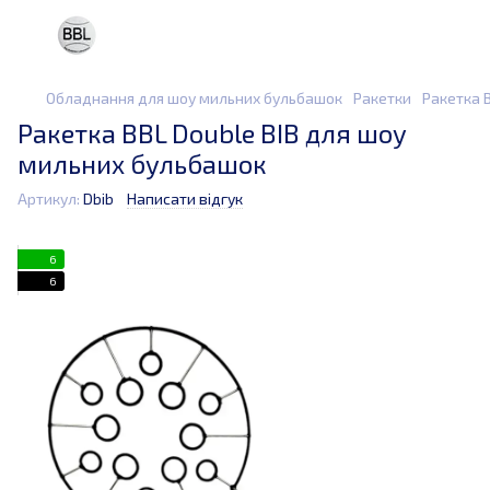
Обладнання для шоу мильних бульбашок
Ракетки
Ракетка 
Ракетка BBL Double BIB для шоу
мильних бульбашок
Артикул:
Dbib
Написати відгук
6
6