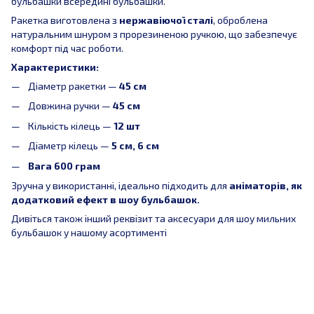
бульбашки всередині бульбашки.
Ракетка виготовлена з
нержавіючої сталі
, оброблена
натуральним шнуром з прорезиненою ручкою, що забезпечує
комфорт під час роботи.
Характеристики:
Діаметр ракетки —
45 см
Довжина ручки —
45 см
Кількість кілець —
12
шт
Діаметр кілець —
5 см,
6 см
Вага 600 грам
Зручна у використанні, ідеально підходить для
аніматорів, як
додатковий ефект в шоу бульбашок.
Дивіться також інший реквізит та аксесуари для шоу мильних
бульбашок у нашому асортименті