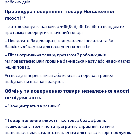
робочих днів.
Процедура повернення товару Неналежної
якості**
– Зателефонуйте на номер +38(068) 38 156 88 та повідомте
про намір повернути оплачений товар;
– Повідомте № декларації відправленої посилки та №
банківської картки для повернення коштів;
– Після отримання товару протягом 2 робочих днів
ми повертаємо Вам гроші на банківська карту або надсилаємо
інший товар.
Усі послуги перевізників або комісії за переказ грошей
відбуваються за наш рахунок
Обміну та поверненню товари неналежної якості
не підлягають
– “Концентрати та розчини”
*
Товар належної якості
– це товар без дефектів,
пошкоджень, технічно та програмно справний, та який
відповідає вимогам, встановленим для цієї категорії продукції.