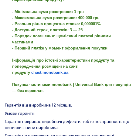
- Мінімальна сума розстрочки: 1 грн
- Максимальна сума розстрочки: 400 000 грн
- Реальна річна процентна ставка: 0,000001%
- Доступний строк, платежів: 3 — 25
- Порядок погашення: щомісячні платежі рівними
частинами
- Перший платіж у момент оформлення покупки
Інформація про істотні характеристики продукту та
попередження розміщені на сайті
продукту
chast.monobank.ua
Покупка частинами monobank | Universal Bank для покупців
— без переплат.
Гарантія від виробника 12 місяців.
Умови гарантії:
Гарантія покриває виробничі дефекти, тобто несправності, що
виникли з вини виробника.
Гарантія не поширюється на пошкодження, спричинені