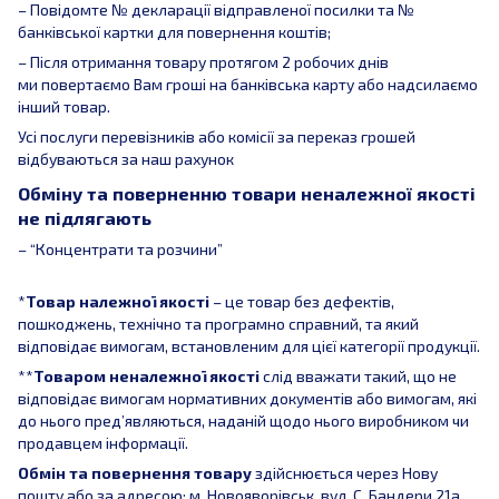
– Повідомте № декларації відправленої посилки та №
банківської картки для повернення коштів;
– Після отримання товару протягом 2 робочих днів
ми повертаємо Вам гроші на банківська карту або надсилаємо
інший товар.
Усі послуги перевізників або комісії за переказ грошей
відбуваються за наш рахунок
Обміну та поверненню товари неналежної якості
не підлягають
– “Концентрати та розчини”
*
Товар належної якості
– це товар без дефектів,
пошкоджень, технічно та програмно справний, та який
відповідає вимогам, встановленим для цієї категорії продукції.
**
Товаром неналежної якості
слід вважати такий, що не
відповідає вимогам нормативних документів або вимогам, які
до нього пред’являються, наданій щодо нього виробником чи
продавцем інформації.
Обмін та повернення товару
здійснюється через Нову
пошту або за адресою: м. Новояворівськ, вул. С. Бандери 21а.