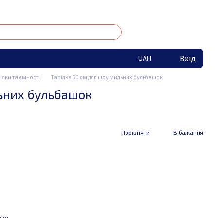
Вхід
UAH
ілки та ємності
Тарілка 50 см для шоу мильних бульбашок
льних бульбашок
Порівняти
В бажання