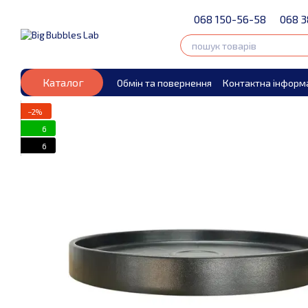
Перейти до основного контенту
068 150-56-58
068 3
Каталог
Обмін та повернення
Контактна інформ
−2%
6
6