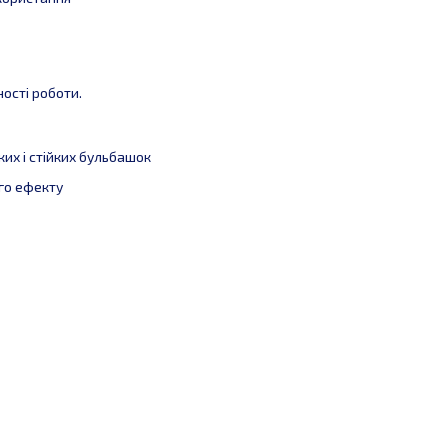
ості роботи.
их і стійких бульбашок
го ефекту