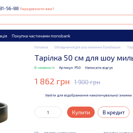
81-56-88
Передзвонити вам?
ація
Покупка частинами monobank
Головна
Обладнання для шоу мильних бульбашок
Тар
Тарілка 50 см для шоу ми
В наявності
Артикул: P50
Написати відгук
1 862 грн
1 900 грн
Увійти
для відображення накопичувальної знижки
%
Купити
В кредит