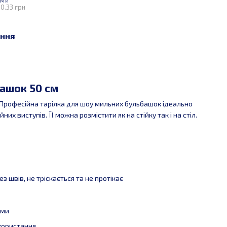
АМИ
0.33 грн
ння
ашок 50 см
 Професійна тарілка для шоу мильних бульбашок ідеально
их виступів. ЇЇ можна розмістити як на стійку так і на стіл.
з швів, не тріскається та не протікає
ями
икористання