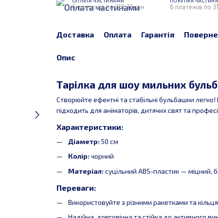
ОПЛАТА ЧАСТИНАМИ
ПОКУПКА ЧАСТИН
6 платежів по 310.33 грн
6 платежів по 31
Доставка
Оплата
Гарантія
Поверне
Опис
Тарілка для шоу мильних бульб
Створюйте ефектні та стабільні бульбашки легко!
підходить для аніматорів, дитячих свят та професійн
Характеристики:
Діаметр:
50 см
Колір:
чорний
Матеріал:
суцільний ABS-пластик — міцний, бе
Переваги:
Використовуйте з різними ракетками та кільц
Надійна, довговічна та стійка до активного в