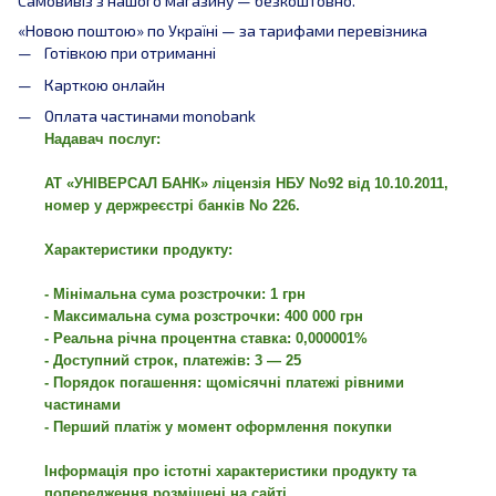
Самовивіз з нашого магазину — безкоштовно.
«Новою поштою» по Україні — за тарифами перевізника
Готівкою при отриманні
Карткою онлайн
Оплата частинами monobank
Надавач послуг:
АТ «УНІВЕРСАЛ БАНК» ліцензія НБУ No92 від 10.10.2011,
номер у держреєстрі банків No 226.
Характеристики продукту:
- Мінімальна сума розстрочки: 1 грн
- Максимальна сума розстрочки: 400 000 грн
- Реальна річна процентна ставка: 0,000001%
- Доступний строк, платежів: 3 — 25
- Порядок погашення: щомісячні платежі рівними
частинами
- Перший платіж у момент оформлення покупки
Інформація про істотні характеристики продукту та
попередження розміщені на сайті