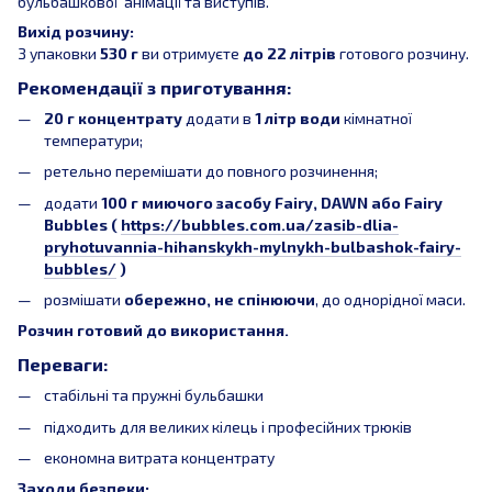
бульбашкової анімації та виступів.
Вихід розчину:
З упаковки
530 г
ви отримуєте
до 22 літрів
готового розчину.
Рекомендації з приготування:
20 г концентрату
додати в
1 літр води
кімнатної
температури;
ретельно перемішати до повного розчинення;
додати
100 г миючого засобу Fairy, DAWN або
Fairy
Bubbles (
https://bubbles.com.ua/zasib-dlia-
pryhotuvannia-hihanskykh-mylnykh-bulbashok-fairy-
bubbles/
)
розмішати
обережно, не спінюючи
, до однорідної маси.
Розчин готовий до використання.
Переваги:
стабільні та пружні бульбашки
підходить для великих кілець і професійних трюків
економна витрата концентрату
Заходи безпеки: