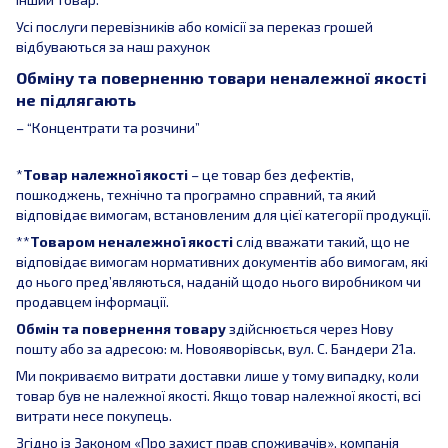
Усі послуги перевізників або комісії за переказ грошей
відбуваються за наш рахунок
Обміну та поверненню товари неналежної якості
не підлягають
– “Концентрати та розчини”
*
Товар належної якості
– це товар без дефектів,
пошкоджень, технічно та програмно справний, та який
відповідає вимогам, встановленим для цієї категорії продукції.
**
Товаром неналежної якості
слід вважати такий, що не
відповідає вимогам нормативних документів або вимогам, які
до нього пред’являються, наданій щодо нього виробником чи
продавцем інформації.
Обмін та повернення товару
здійснюється через Нову
пошту або за адресою: м. Новояворівськ, вул. С. Бандери 21а.
Ми покриваємо витрати доставки лише у тому випадку, коли
товар був не належної якості. Якщо товар належної якості, всі
витрати несе покупець.
Згідно із Законом «Про захист прав споживачів», компанія