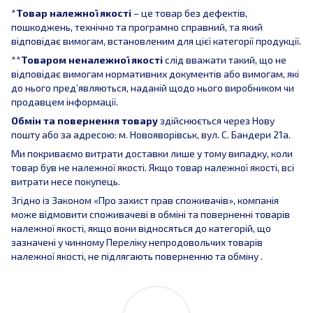
*
Товар належної якості
– це товар без дефектів,
пошкоджень, технічно та програмно справний, та який
відповідає вимогам, встановленим для цієї категорії продукції.
**
Товаром неналежної якості
слід вважати такий, що не
відповідає вимогам нормативних документів або вимогам, які
до нього пред’являються, наданій щодо нього виробником чи
продавцем інформації.
Обмін та повернення товару
здійснюється через Нову
пошту або за адресою: м. Новояворівськ, вул. С. Бандери 21а.
Ми покриваємо витрати доставки лише у тому випадку, коли
товар був не належної якості. Якщо товар належної якості, всі
витрати несе покупець.
Згідно із Законом «Про захист прав споживачів», компанія
може відмовити споживачеві в обміні та поверненні товарів
належної якості, якщо вони відносяться до категорій, що
зазначені у чинному Переліку непродовольчих товарів
належної якості, не підлягають поверненню та обміну .