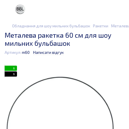
Обладнання для шоу мильних бульбашок
Ракетки
Металева
Металева ракетка 60 см для шоу
мильних бульбашок
Артикул:
m60
Написати відгук
6
6